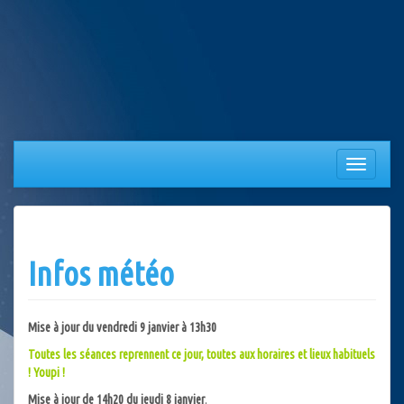
Aller
au
contenu
Afficher/
la
navigation
Infos météo
Mise à jour du vendredi 9 janvier à 13h30
Toutes les séances reprennent ce jour, toutes aux horaires et lieux habituels
! Youpi !
Mise à jour de 14h20 du jeudi 8 janvier
.