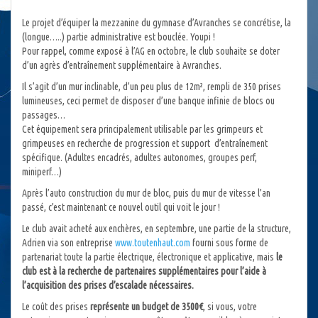
Le projet d’équiper la mezzanine du gymnase d’Avranches se concrétise, la
(longue…..) partie administrative est bouclée. Youpi !
Pour rappel, comme exposé à l’AG en octobre, le club souhaite se doter
d’un agrès d’entraînement supplémentaire à Avranches.
Il s’agit d’un mur inclinable, d’un peu plus de 12m², rempli de 350 prises
lumineuses, ceci permet de disposer d’une banque infinie de blocs ou
passages…
Cet équipement sera principalement utilisable par les grimpeurs et
grimpeuses en recherche de progression et support d’entraînement
spécifique. (Adultes encadrés, adultes autonomes, groupes perf,
miniperf…)
Après l’auto construction du mur de bloc, puis du mur de vitesse l’an
passé, c’est maintenant ce nouvel outil qui voit le jour !
Le club avait acheté aux enchères, en septembre, une partie de la structure,
Adrien via son entreprise
www.toutenhaut.com
fourni sous forme de
partenariat toute la partie électrique, électronique et applicative, mais
le
club est à la recherche de partenaires supplémentaires pour l’aide à
l’acquisition des prises d’escalade nécessaires.
Le coût des prises
représente un budget de 3500€
, si vous, votre