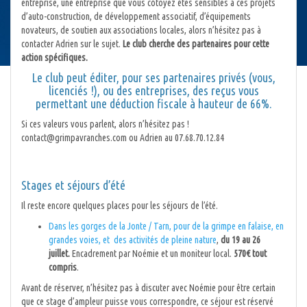
entreprise, une entreprise que vous côtoyez êtes sensibles à ces projets
d’auto-construction, de développement associatif, d’équipements
novateurs, de soutien aux associations locales, alors n’hésitez pas à
contacter Adrien sur le sujet.
Le club cherche des partenaires pour cette
action spécifiques.
Le club peut éditer, pour ses partenaires privés (vous,
licenciés !), ou des entreprises, des reçus vous
permettant une déduction fiscale à hauteur de 66%.
Si ces valeurs vous parlent, alors n’hésitez pas !
contact@grimpavranches.com ou Adrien au 07.68.70.12.84
Stages et séjours d’été
Il reste encore quelques places pour les séjours de l’été.
Dans les gorges de la Jonte / Tarn, pour de la grimpe en falaise, en
grandes voies, et des activités de pleine nature
,
du 19 au 26
juillet.
Encadrement par Noémie et un moniteur local.
570€ tout
compris
.
Avant de réserver, n’hésitez pas à discuter avec Noémie pour être certain
que ce stage d’ampleur puisse vous correspondre, ce séjour est réservé