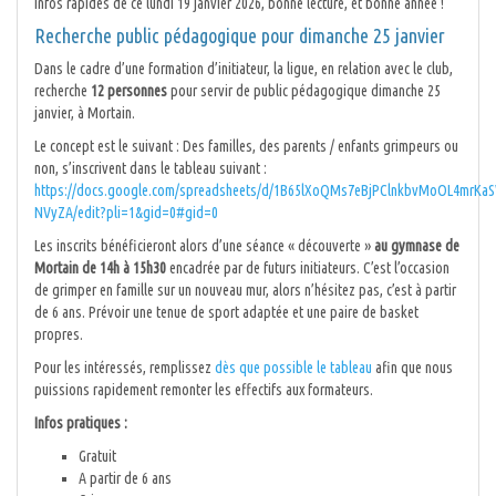
Infos rapides de ce lundi 19 janvier 2026, bonne lecture, et bonne année !
Recherche public pédagogique pour dimanche 25 janvier
Dans le cadre d’une formation d’initiateur, la ligue, en relation avec le club,
recherche
12 personnes
pour servir de public pédagogique dimanche 25
janvier, à Mortain.
Le concept est le suivant : Des familles, des parents / enfants grimpeurs ou
non, s’inscrivent dans le tableau suivant :
https://docs.google.com/spreadsheets/d/1B65lXoQMs7eBjPClnkbvMoOL4mrKaS
NVyZA/edit?pli=1&gid=0#gid=0
Les inscrits bénéficieront alors d’une séance « découverte »
au gymnase de
Mortain de 14h à 15h30
encadrée par de futurs initiateurs. C’est l’occasion
de grimper en famille sur un nouveau mur, alors n’hésitez pas, c’est à partir
de 6 ans. Prévoir une tenue de sport adaptée et une paire de basket
propres.
Pour les intéressés, remplissez
dès que possible le tableau
afin que nous
puissions rapidement remonter les effectifs aux formateurs.
Infos pratiques :
Gratuit
A partir de 6 ans