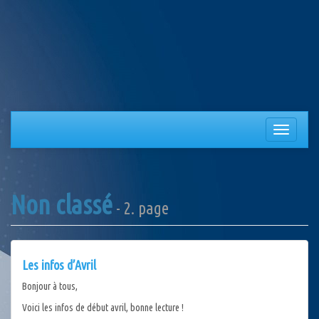
Aller
au
contenu
Afficher/
la
navigation
Non classé
- 2. page
Les infos d’Avril
Bonjour à tous,
Voici les infos de début avril, bonne lecture !