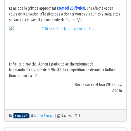
La nuit de la grimpe approchant (
samedi 23 février
), une affiche est en
cours de réalisation, n’hésitez pas à donner votre avis sur les 2 maquettes
suivantes. (Je sais, il y a une faute de frappe 🙂 )
Enfin, ce dimanche,
Adrien L
participe au
championnat de
Normandie
d’escalade de difficulté. La compétition se déroule à Bolbec.
Bonne chance à lui!
Bonne soirée et bon WE à tous.
Adrien
|
Adrien Bourget
|
18 janvier 2013
Non classé