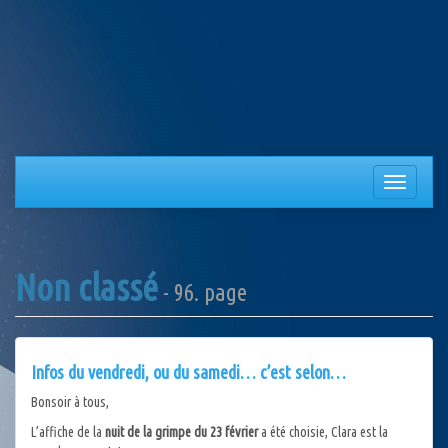
Aller
au
contenu
Afficher/
la
navigation
Non classé
- 96. page
Infos du vendredi, ou du samedi… c’est selon…
Bonsoir à tous,
L’affiche de la
nuit de la grimpe du 23 février
a été choisie, Clara est la