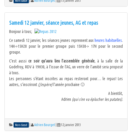
|
Adrien Bourget
|
13 janvier 2013
Non classé
Samedi 12 janvier, séance jeunes, AG et repas
Bonjour à tous;
Ce samedi 12 janvier, les séances jeunes reprennent aux
heures habituelles
.
14H->15H20 pour le premier groupe puis 15H30-> 17H pour le second
groupe.
C’est aussi
ce soir qu’aura lieu l’assemblée générale
, à la salle de la
Godefroy, RDV à 19H30, à l’issue de l’AG, un verre de l’amitié sera proposé
à tous.
Les personnes s’étant inscrites au repas resteront pour…. le repas! Les
autres, s’inscriront
(j’espère)
l’année prochaine 🙂
A bientôt,
Adrien
(qui s’en va éplucher les patates).
|
Adrien Bourget
|
12 janvier 2013
Non classé