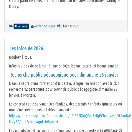
C’est à partir de 6 ans, licencié ou non, sur les sites d’Avranches, Sartilly et
Ducey.
|
Adrien Bourget
|
3 février 2026
Non classé
Les infos de 2026
Bonjour à tous,
Infos rapides de ce lundi 19 janvier 2026, bonne lecture, et bonne année !
Recherche public pédagogique pour dimanche 25 janvier
Dans le cadre d’une formation d’initiateur, la ligue, en relation avec le club,
recherche
12 personnes
pour servir de public pédagogique dimanche 25
janvier, à Mortain.
Le concept est le suivant : Des familles, des parents / enfants grimpeurs ou
non, s’inscrivent dans le tableau suivant :
https://docs.google.com/spreadsheets/d/1B65lXoQMs7eBjPClnkbvMoOL4mrKaS
NVyZA/edit?pli=1&gid=0#gid=0
Les inscrits bénéficieront alors d’une séance « découverte »
au gymnase de