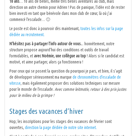
10 ans
… 10 ans de belles, même très belles aventures au club, mais
direction un autre chemin pour Adrien ! Pas de panique, l’idée est de rester
bien investi en tant que bénévole dans mon club de cœur, là où j’ai
commencé l’escalade… 🙂
Le poste est donc à pourvoir dès maintenant,
toutes les infos sur la page
dédiée au recrutement.
N’hésitez pas à partager l’info autour de vous.
.. honnêtement, notre
structure propose aujourd’hui des conditions et outils de travail
formidables, et
avec Noémie, une collègue au top
! Alors si le candidat est
motivé, et aime partager, alors ça fonctionnera !
Pour ceux qui se posent la question du pourquoi je pars, et bien, il s’agit
de développer sérieusement ma marque
de chronomètres d’escalade de
vitesse
, mais également proposer des solutions techniques sur mesure
pour le monde de l’escalade.
Avec comme leitmotiv, retour à des prix justes
pour le milieu de la grimpe !
Stages des vacances d’hiver
Hop; les inscriptions pour les stages des vacances de février sont
ouvertes,
direction la page dédiée de notre site internet.