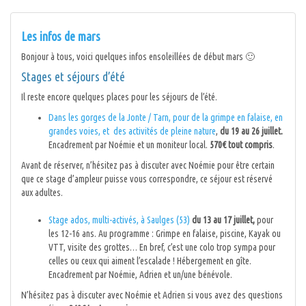
Les infos de mars
Bonjour à tous, voici quelques infos ensoleillées de début mars 🙂
Stages et séjours d’été
Il reste encore quelques places pour les séjours de l’été.
Dans les gorges de la Jonte / Tarn, pour de la grimpe en falaise, en
grandes voies, et des activités de pleine nature
,
du 19 au 26 juillet.
Encadrement par Noémie et un moniteur local.
570€ tout compris
.
Avant de réserver, n’hésitez pas à discuter avec Noémie pour être certain
que ce stage d’ampleur puisse vous correspondre, ce séjour est réservé
aux adultes.
Stage ados, multi-activés, à Saulges (53)
du 13 au 17 juillet,
pour
les 12-16 ans. Au programme : Grimpe en falaise, piscine, Kayak ou
VTT, visite des grottes… En bref, c’est une colo trop sympa pour
celles ou ceux qui aiment l’escalade ! Hébergement en gîte.
Encadrement par Noémie, Adrien et un/une bénévole.
N’hésitez pas à discuter avec Noémie et Adrien si vous avez des questions