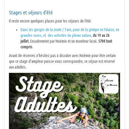
Stages et séjours d’été
Il reste encore quelques places pour les séjours de l’été.
Dans les gorges de la Jonte / Tarn, pour de la grimpe en falaise, en
grandes voies, et des activités de pleine nature
,
du 19 au 26
juillet.
Encadrement par Noémie et un moniteur local.
570€ tout
compris
.
Avant de réserver, n’hésitez pas à discuter avec Noémie pour être certain
que ce stage d’ampleur puisse vous correspondre, ce séjour est réservé
aux adultes.