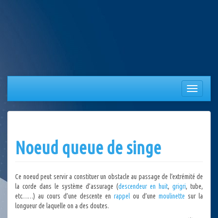
Aller
au
contenu
Afficher/
la
navigation
Noeud queue de singe
Ce noeud peut servir a constituer un obstacle au passage de l’extrémité de
la corde dans le système d’assurage (
descendeur en huit
,
grigri
, tube,
etc……) au cours d’une descente en
rappel
ou d’une
moulinette
sur la
longueur de laquelle on a des doutes.