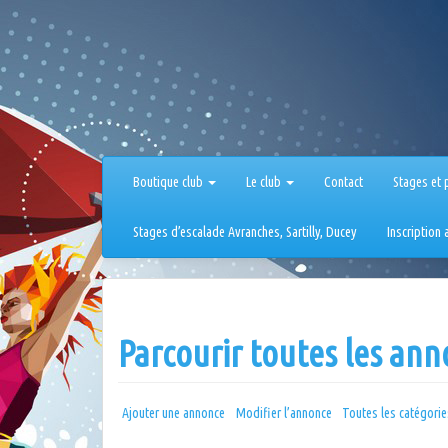
Aller
au
contenu
Boutique club
Le club
Contact
Stages et 
Stages d’escalade Avranches, Sartilly, Ducey
Inscription
Parcourir toutes les an
Ajouter une annonce
Modifier l’annonce
Toutes les catégori