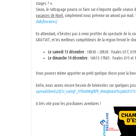
stages ? ».
Sinon, le rattrapage pourra se faire sur n’importe quelle séance d
vacances de Noël
, simplement nous prévenir un amont par mail. 
club/horaires/
En attendant, n’hésitez pas à venir profiter du spectacle de la co
GRATUIT, et les meilleurs compétiteurs de la région feront le sho
Le samedi 13 décembre
: 18h30 – 20h30 : finales U17, U19
Le dimanche 14 décembre
: 16h15-17h05 : finales U15 et 
Vous pouvez même apporter un petit quelque chose pour la buve
Enfin, nous avons encore besoin de bénévoles sur quelques poste
spreadsheets/d/1r_eaUqF_
JYf6WMgf0f9_
4rmq8n6vFhzjx0iGFV7z
A très vite pour les prochaines aventures !