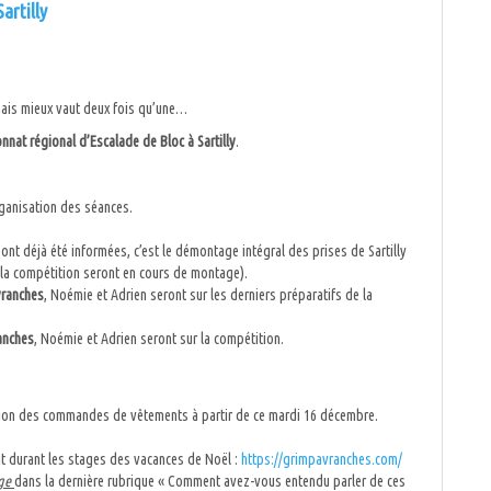
artilly
 mais mieux vaut deux fois qu’une…
nat régional d’Escalade de Bloc à Sartilly
.
ganisation des séances.
 ont déjà été informées, c’est le démontage intégral des prises de Sartilly
 la compétition seront en cours de montage).
Avranches
, Noémie et Adrien seront sur les derniers préparatifs de la
ranches
, Noémie et Adrien seront sur la compétition.
tion des commandes de vêtements à partir de ce mardi 16 décembre.
it durant les stages des vacances de Noël :
https://grimpavranches.com/
ge
dans la dernière rubrique « Comment avez-vous entendu parler de ces