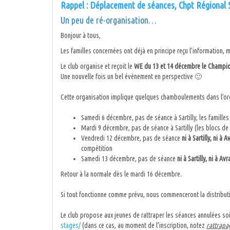
Rappel : Déplacement de séances, Chpt Régional S
Un peu de ré-organisation…
Bonjour à tous,
Les familles concernées ont déjà en principe reçu l’information,
Le club organise et reçoit le
WE du 13 et 14 décembre le Champion
Une nouvelle fois un bel évènement en perspective 🙂
Cette organisation implique quelques chamboulements dans l’or
Samedi 6 décembre, pas de séance à Sartilly, les familles
Mardi 9 décembre, pas de séance à Sartilly (les blocs de
Vendredi 12 décembre, pas de séance
ni à Sartilly, ni à 
compétition
Samedi 13 décembre, pas de séance
ni à Sartilly, ni à Av
Retour à la normale dès le mardi 16 décembre.
Si tout fonctionne comme prévu, nous commenceront la distribu
Le club propose aux jeunes de rattraper les séances annulées so
stages/
(dans ce cas, au moment de l’inscription, notez
rattrapa