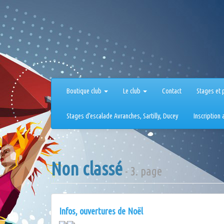
Aller
au
contenu
Boutique club
Le club
Contact
Stages et 
Stages d’escalade Avranches, Sartilly, Ducey
Inscription
Non classé
- 3. page
Infos, ouvertures de Noël