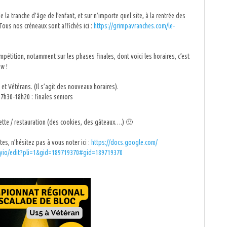
e la tranche d’âge de l’enfant, et sur n’importe quel site,
à la rentrée des
Tous nos créneaux sont affichés ici :
https://grimpavranches.com/
le-
mpétition, notamment sur les phases finales, dont voici les horaires, c’est
w !
 et Vétérans. (Il s’agit des nouveaux horaires).
17h30-18h20 : finales seniors
tte / restauration (des cookies, des gâteaux….) 🙂
s, n’hésitez pas à vous noter ici :
https://docs.google.com/
yio/edit?
pli=1&gid=189719370#gid=
189719370