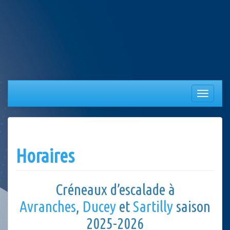
Aller
au
contenu
Afficher/
la
navigation
Horaires
Créneaux d’escalade à
Avranches
,
Ducey
et
Sartilly
saison
2025-2026