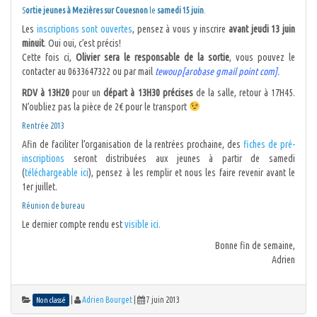
S
ortie jeunes à Mezières sur Couesnon
le
samedi 15 juin
.
Les
inscriptions sont ouvertes
, pensez à vous y inscrire
avant jeudi 13 juin
minuit
. Oui oui, c’est précis!
Cette fois ci,
Olivier sera le responsable de la sortie
, vous pouvez le
contacter au 0633647322 ou par mail
tewoup[arobase gmail point com].
RDV à 13H20
pour un
départ à 13H30 précises
de la salle, retour à 17H45.
N’oubliez pas la pièce de 2€ pour le transport
Rentrée 2013
Afin de faciliter l’organisation de la rentrées prochaine, des
fiches de pré-
inscriptions
seront distribuées aux jeunes à partir de samedi
(
téléchargeable ici
), pensez à les remplir et nous les faire revenir avant le
1er juillet.
Réunion de bureau
Le dernier compte rendu est
visible ici.
Bonne fin de semaine,
Adrien
|
Adrien Bourget
|
7 juin 2013
Non classé