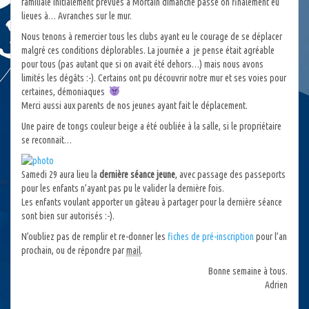
familiale initialement prévues à Mortain dimanche passé on finalement eu
lieues à… Avranches sur le mur.
Nous tenons à remercier tous les clubs ayant eu le courage de se déplacer
malgré ces conditions déplorables. La journée a je pense était agréable
pour tous (pas autant que si on avait été dehors…) mais nous avons
limités les dégâts :-). Certains ont pu découvrir notre mur et ses voies pour
certaines, démoniaques
Merci aussi aux parents de nos jeunes ayant fait le déplacement.
Une paire de tongs couleur beige a été oubliée à la salle, si le propriétaire
se reconnait…
Samedi 29 aura lieu la
dernière séance jeune
, avec passage des passeports
pour les enfants n’ayant pas pu le valider la dernière fois.
Les enfants voulant apporter un gâteau à partager pour la dernière séance
sont bien sur autorisés :-).
N’oubliez pas de remplir et re-donner les
fiches de pré-inscription
pour l’an
prochain, ou de répondre par
mail
.
Bonne semaine à tous.
Adrien