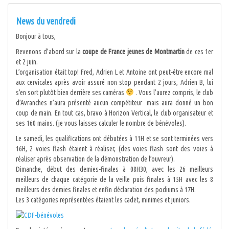
News du vendredi
Bonjour à tous,
Revenons d’abord sur la
coupe de France jeunes de Montmartin
de ces 1er
et 2 juin.
L’organisation était top! Fred, Adrien L et Antoine ont peut-être encore mal
aux cervicales après avoir assuré non stop pendant 2 jours, Adrien B, lui
s’en sort plutôt bien derrière ses caméras
. Vous l’aurez compris, le club
d’Avranches n’aura présenté aucun compétiteur mais aura donné un bon
coup de main. En tout cas, bravo à Horizon Vertical, le club organisateur et
ses 160 mains. (je vous laisses calculer le nombre de bénévoles).
Le samedi, les qualifications ont débutées à 11H et se sont terminées vers
16H, 2 voies flash étaient à réaliser, (des voies flash sont des voies à
réaliser après observation de la démonstration de l’ouvreur).
Dimanche, début des demies-finales à 08H30, avec les 26 meilleurs
meilleurs de chaque catégorie de la veille puis finales à 15H avec les 8
meilleurs des demies finales et enfin déclaration des podiums à 17H.
Les 3 catégories représentées étaient les cadet, minimes et juniors.