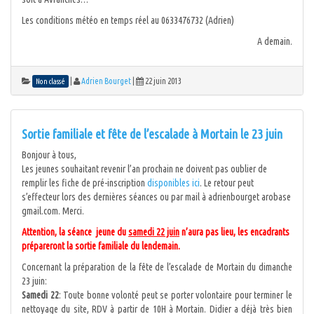
Les conditions météo en temps réel au 0633476732 (Adrien)
A demain.
|
Adrien Bourget
|
22 juin 2013
Non classé
Sortie familiale et fête de l’escalade à Mortain le 23 juin
Bonjour à tous,
Les jeunes souhaitant revenir l’an prochain ne doivent pas oublier de
remplir les fiche de pré-inscription
disponibles ici
. Le retour peut
s’effecteur lors des dernières séances ou par mail à adrienbourget arobase
gmail.com. Merci.
Attention, la séance jeune du
samedi 22 juin
n’aura pas lieu, les encadrants
prépareront la sortie familiale du lendemain.
Concernant la préparation de la fête de l’escalade de Mortain du dimanche
23 juin:
Samedi 22
: Toute bonne volonté peut se porter volontaire pour terminer le
nettoyage du site, RDV à partir de 10H à Mortain. Didier a déjà très bien