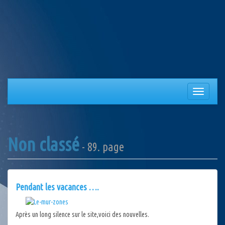
Aller
au
contenu
Afficher/
la
navigation
Non classé
- 89. page
Pendant les vacances ….
Après un long silence sur le site,voici des nouvelles.