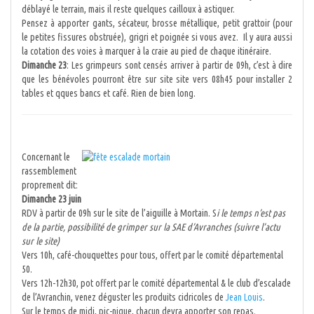
déblayé le terrain, mais il reste quelques cailloux à astiquer.
Pensez à apporter gants, sécateur, brosse métallique, petit grattoir (pour
le petites fissures obstruée), grigri et poignée si vous avez. Il y aura aussi
la cotation des voies à marquer à la craie au pied de chaque itinéraire.
Dimanche 23
: Les grimpeurs sont censés arriver à partir de 09h, c’est à dire
que les bénévoles pourront être sur site site vers 08h45 pour installer 2
tables et qques bancs et café. Rien de bien long.
Concernant le
rassemblement
proprement dit:
Dimanche 23 juin
RDV à partir de 09h sur le site de l’aiguille à Mortain. S
i le temps n’est pas
de la partie, possibilité de grimper sur la SAE d’Avranches (suivre l’actu
sur le site)
Vers 10h, café-chouquettes pour tous, offert par le comité départemental
50.
Vers 12h-12h30, pot offert par le comité départemental & le club d’escalade
de l’Avranchin, venez déguster les produits cidricoles de
Jean Louis
.
Sur le temps de midi, pic-nique, chacun devra apporter son repas.