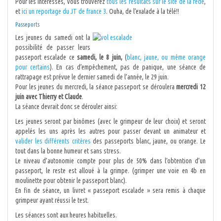
Pour les intéressés, vous trouverez
tous les résultats sur le site de la fédé
,
et
ici un reportage du JT de france 3
. Ouha, de l’exalade à la télé!!
Passeports
Les jeunes du samedi ont la
possibilité de passer leurs
passeport escalade ce
samedi, le 8 juin,
(
blanc, jaune, ou même orange
pour certains
). En cas d’empêchement, pas de panique, une séance de
rattrapage est prévue le dernier samedi de l’année, le 29 juin.
Pour les jeunes du mercredi, la séance passeport se déroulera
mercredi 12
juin avec Thierry et Claude
.
La séance devrait donc se dérouler ainsi:
Les jeunes seront par binômes (avec le grimpeur de leur choix) et seront
appelés les uns après les autres pour passer devant un animateur et
valider les différents critères
des passeports blanc, jaune, ou orange. Le
tout dans la bonne humeur et sans stress.
Le niveau d’autonomie compte pour plus de 50% dans l’obtention d’un
passeport, le reste est alloué à la grimpe. (grimper une voie en 4b en
moulinette pour obtenir le passeport blanc).
En fin de séance, un livret « passeport escalade » sera remis à chaque
grimpeur ayant réussi le test.
Les séances sont aux heures habituelles.