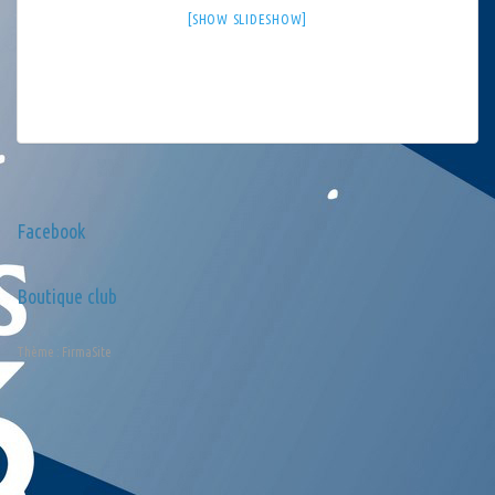
[SHOW SLIDESHOW]
Facebook
Boutique club
Thème :
FirmaSite