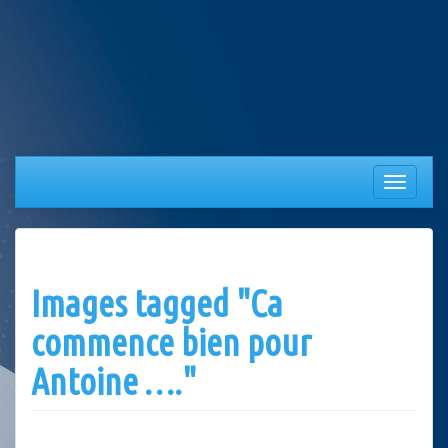
Aller
au
contenu
Afficher/
la
navigation
Images tagged "Ca
commence bien pour
Antoine …."