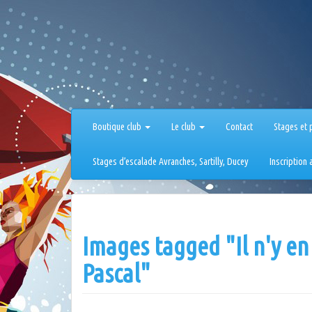
Aller
au
contenu
Boutique club
Le club
Contact
Stages et 
Stages d’escalade Avranches, Sartilly, Ducey
Inscription
Images tagged "Il n'y en
Pascal"