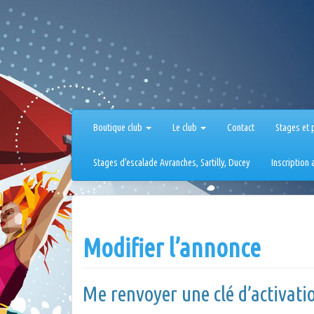
Aller
au
contenu
Boutique club
Le club
Contact
Stages et 
Stages d’escalade Avranches, Sartilly, Ducey
Inscription
Modifier l’annonce
Me renvoyer une clé d’activati