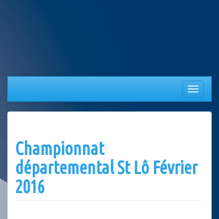
Aller
au
contenu
Afficher/
la
navigation
Championnat
départemental St Lô Février
2016