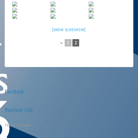
[SHOW SLIDESHOW]
◄
1
2
Facebook
Boutique club
Thème :
FirmaSite