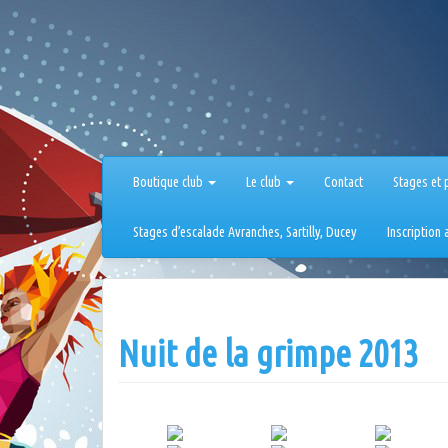
Aller
au
contenu
Boutique club
Le club
Contact
Stages et 
Stages d’escalade Avranches, Sartilly, Ducey
Inscription
Nuit de la grimpe 2013