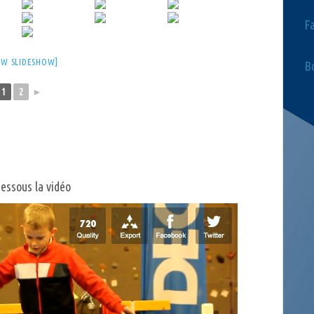
F
OW SLIDESHOW]
Bo
1
2
►
dessous la vidéo