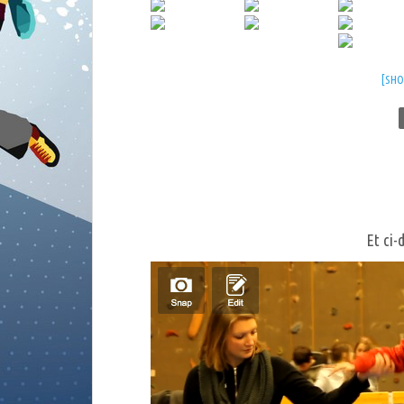
[SH
Et ci-