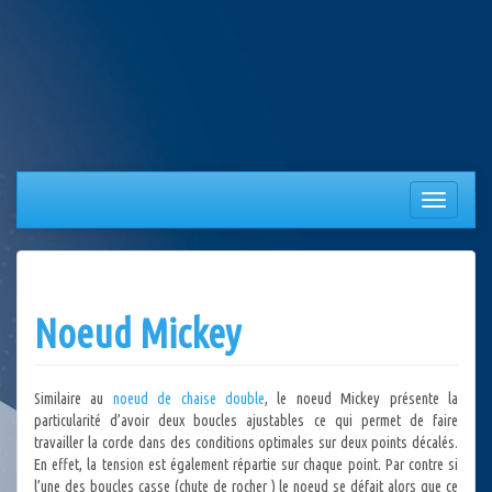
Aller
au
contenu
Afficher/
la
navigation
Noeud Mickey
Similaire au
noeud de chaise double
, le noeud Mickey présente la
particularité d’avoir deux boucles ajustables ce qui permet de faire
travailler la corde dans des conditions optimales sur deux points décalés.
En effet, la tension est également répartie sur chaque point. Par contre si
l’une des boucles casse (chute de rocher ) le noeud se défait alors que ce