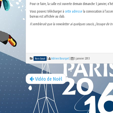
Pour ce faire, la salle est ouverte demain dimanche 5 janvier, n’h
Vous pouvez télécharger à
cette adresse
la convocation à l’assem
bureau est affichée au club.
Il semblerait que la newsletter ai quelques soucis, j’essaye de 
|
Adrien Bourget
|
5 janvier 2013
Non classé
Vidéo de Noël