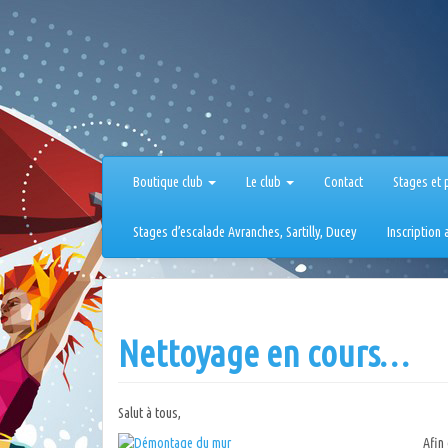
Aller
au
contenu
Boutique club
Le club
Contact
Stages et 
Stages d’escalade Avranches, Sartilly, Ducey
Inscription
Nettoyage en cours…
Salut à tous,
Afin 