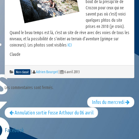
bout de la presqu’ile de
Crozon pour ceux qui ne
savent pas où c’est) voici
quelques phtos du site
prises en 2010 (je crois).
Quand le beau temps est là, c’est un site de rève avec des voies de tous les
niveaux, et la possibilité de s’initier au terrain d’aventure (grimpe sur
coinceurs). Les photos sont visibles
ICI
Claude
|
Adrien Bourget
|
6 avril 2013
Non classé
Les commentaires sont fermés.
Infos du mercredi
Annulation sortie Fosse Arthour du 06 avril
Facebook