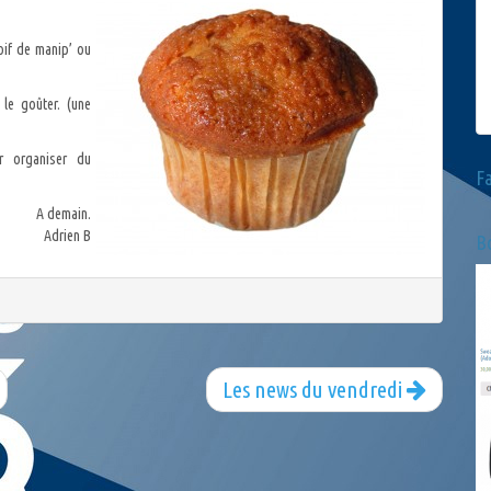
oif de manip’ ou
le goûter. (une
 organiser du
F
A demain.
Adrien B
Bo
Les news du vendredi