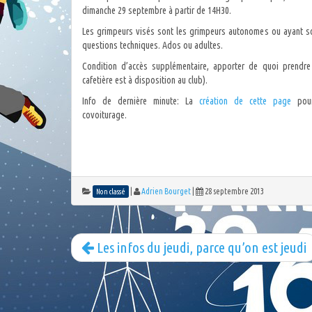
dimanche 29 septembre à partir de 14H30.
Les grimpeurs visés sont les grimpeurs autonomes ou ayant s
questions techniques. Ados ou adultes.
Condition d’accès supplémentaire, apporter de quoi prendre 
cafetière est à disposition au club).
Info de dernière minute: La
création de cette page
pour
covoiturage.
|
Adrien Bourget
|
28 septembre 2013
Non classé
Les infos du jeudi, parce qu’on est jeudi