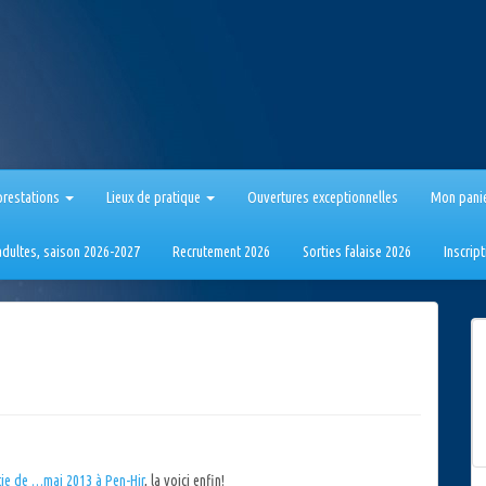
prestations
Lieux de pratique
Ouvertures exceptionnelles
Mon pani
 adultes, saison 2026-2027
Recrutement 2026
Sorties falaise 2026
Inscrip
tie de …mai 2013 à Pen-Hir
, la voici enfin!