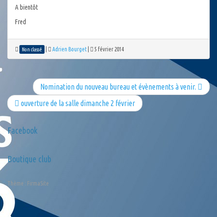
A bientôt
Fred
|
Adrien Bourget
|
5 février 2014
Non classé
Nomination du nouveau bureau et évènements à venir.
ouverture de la salle dimanche 2 février
Facebook
Boutique club
Thème :
FirmaSite