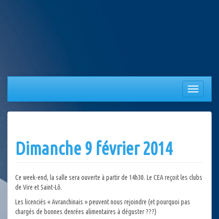
Aller
au
contenu
Afficher/
la
navigation
Dimanche 9 février 2014
Ce week-end, la salle sera ouverte à partir de 14h30. Le CEA reçoit les clubs
de Vire et Saint-Lô.
Les licenciés « Avranchinais » peuvent nous rejoindre (et pourquoi pas
chargés de bonnes denrées alimentaires à déguster ???)