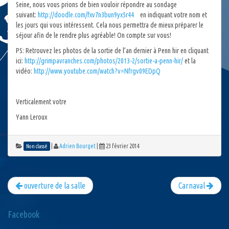
Seine, nous vous prions de bien vouloir répondre au sondage
suivant:
http://doodle.com/fxv7n3bun9yx5r44
en indiquant votre nom et
les jours qui vous intéressent. Cela nous permettra de mieux préparer le
séjour afin de le rendre plus agréable! On compte sur vous!
PS: Retrouvez les photos de la sortie de l’an dernier à Penn hir en cliquant
ici:
http://grimpavranches.com/photos/2013-2/sortie-a-penn-hir/
et la
vidéo:
http://www.youtube.com/watch?v=Nfrgv09EDpQ
Verticalement votre
Yann Leroux
|
Adrien Bourget
|
23 février 2014
Non classé
ouverture de la salle
Carnaval
Facebook