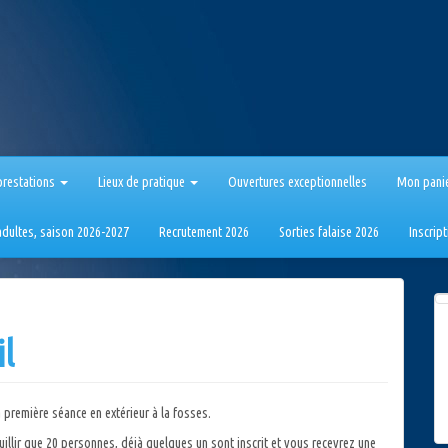
prestations
Lieux de pratique
Ouvertures exceptionnelles
Mon pani
 adultes, saison 2026-2027
Recrutement 2026
Sorties falaise 2026
Inscrip
il
première séance en extérieur à la fosses.
llir que 20 personnes, déjà quelques un sont inscrit et vous recevrez une