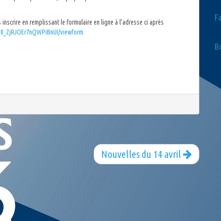
F
 inscrire en remplissant le formulaire en ligne à l’adresse ci après
GP0_ZjRJOEr7nQWPiBnUI/viewform
Bo
Nouvelles du 14 avril