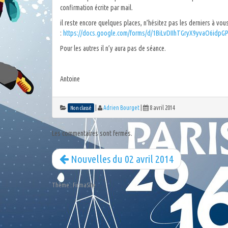
confirmation écrite par mail.
il reste encore quelques places, n’hésitez pas les derniers à vous
:
https://docs.google.com/forms/d/1BiLvDIIhTGryX9yvaO6idp
Pour les autres il n’y aura pas de séance.
Antoine
|
Adrien Bourget
|
8 avril 2014
Non classé
Les commentaires sont fermés.
Nouvelles du 02 avril 2014
Thème :
FirmaSite