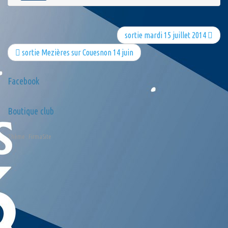
sortie mardi 15 juillet 2014
sortie Mezières sur Couesnon 14 juin
Facebook
Boutique club
Thème :
FirmaSite