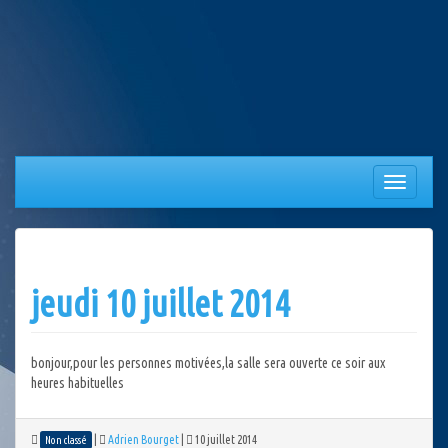
Aller
au
contenu
Afficher/
la
navigation
jeudi 10 juillet 2014
bonjour,pour les personnes motivées,la salle sera ouverte ce soir aux
heures habituelles
|
Adrien Bourget
|
10 juillet 2014
Non classé