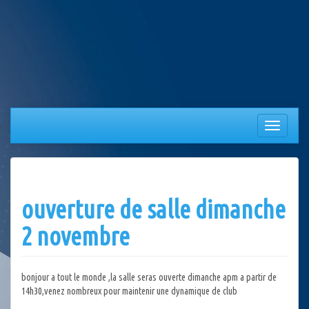
Aller
au
contenu
Afficher/
la
navigation
ouverture de salle dimanche
2 novembre
bonjour a tout le monde ,la salle seras ouverte dimanche apm a partir de
14h30,venez nombreux pour maintenir une dynamique de club