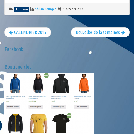
|
Adrien Bourget
|
31 octobre 2014
Non classé
CALENDRIER 2015
Nouvelles de la semaines
Facebook
Boutique club