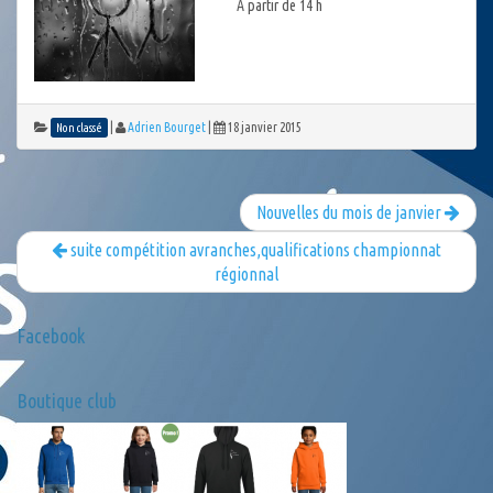
A partir de 14 h
|
Adrien Bourget
|
18 janvier 2015
Non classé
Nouvelles du mois de janvier
suite compétition avranches,qualifications championnat
régionnal
Facebook
Boutique club