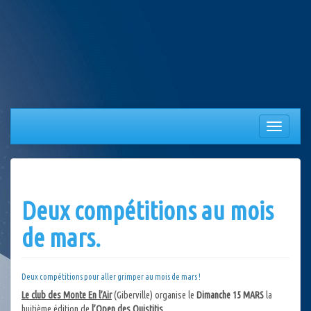
Aller
au
contenu
Afficher/
la
navigation
Deux compétitions au mois
de mars.
Deux compétitions pour aller grimper au mois de mars !
Le club des Monte En l’Air
(Giberville) organise le
Dimanche 15 MARS
la
huitième édition de
l’Open des Ouistitis