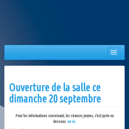
Aller
au
contenu
Afficher/
la
navigation
Ouverture de la salle ce
dimanche 20 septembre
Pour les informations concernant, les séances jeunes, c’est juste en
dessous.
ou ici.