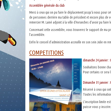
Assemblée générale du club
Merci à ceux qui on pu faire le déplacement jusqu’à nous pour cet
de personnes derrière ma table de président et encore plus de vo
remercier M. Lainé adjoint à la ville d’Avranches d’avoir pu faire
Concernant cette assemblée, vous trouverez le support de ma p
l’assemblée.
Enfin le conseil d’administration acceuille en son sein Julie en 
COMPETITIONS
dimanche 24 janvi
er :
Souhaitons bonne chan
Pour certains ce sera 
Dimanche 31 janvier :
Réservé à ceux qui on
Toutes les information
L’inscription limite e
puisse vous y inscrire