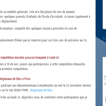
te assemblée générale. Cela m’a fait plaisri de voir de autants
ir quelques parents d’enfants de l’école d’escalade. Je tenais également à
 le déplacement.
résentation complété des quelques lacunes présentes le soir de
F
remplacement d’Alain que je remercie pour ses trois ans de présence au CA.
Bo
 Compétition microbe poussin benjamin à Saint-Lô
ce à 10 de nos jeunes qui participerons à cette compétition dimanche.
la première compétition
 Régionaux de bloc à Pose
t participé aux départementaux à montmartin sur mer le 22 novembre dernier.
 sur le site dédié FFME :
Regionaux de bloc
.
st fixée au lundi 25, dépéchez vous de confirmer votre participation que je
.