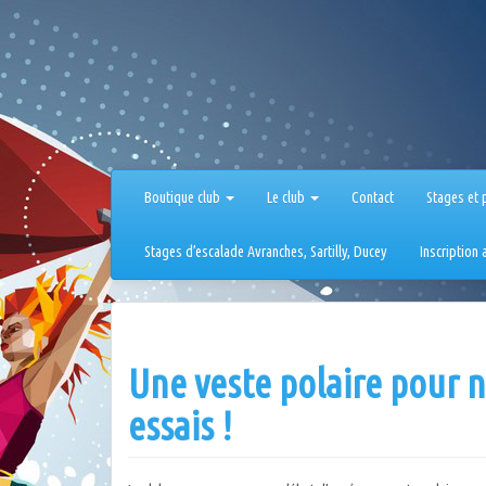
Aller
au
contenu
Boutique club
Le club
Contact
Stages et 
Stages d’escalade Avranches, Sartilly, Ducey
Inscription
Une veste polaire pour ne
essais !