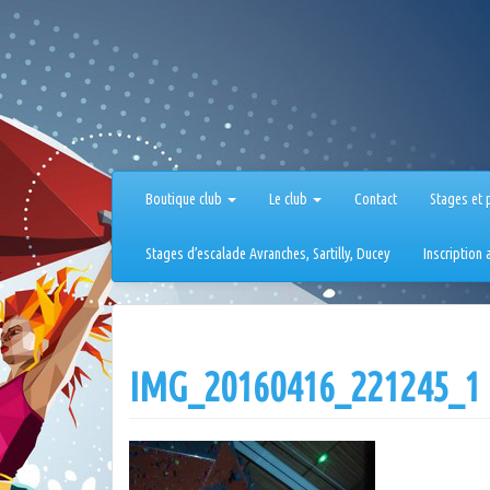
Aller
au
contenu
Boutique club
Le club
Contact
Stages et 
Stages d’escalade Avranches, Sartilly, Ducey
Inscription
IMG_20160416_221245_1