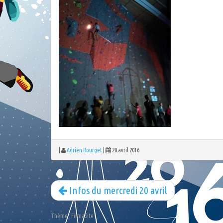
|
Adrien Bourget
|
20 avril 2016
Infos du mercredi 20 avril
Thème :
FirmaSite