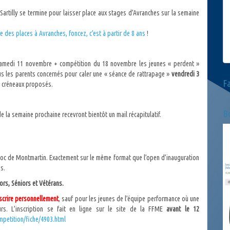
Sartilly se termine pour laisser place aux stages d’Avranches sur la semaine
ste des places à Avranches, foncez, c’est à partir de 8 ans
!
+ samedi 11 novembre + compétition du 18 novembre les jeunes « perdent »
s les parents concernés pour caler une « séance de rattrapage »
vendredi 3
F
es créneaux proposés.
Bo
de la semaine prochaine recevront bientôt un mail récapitulatif.
loc de Montmartin. Exactement sur le même format que l’open d’inauguration
es.
ors, Séniors et Vétérans.
scrire personnellement
, sauf pour les jeunes de l’équipe performance où une
urs. L’inscription se fait en ligne sur le site de la FFME
avant le 12
mpetition/fiche/4903.html