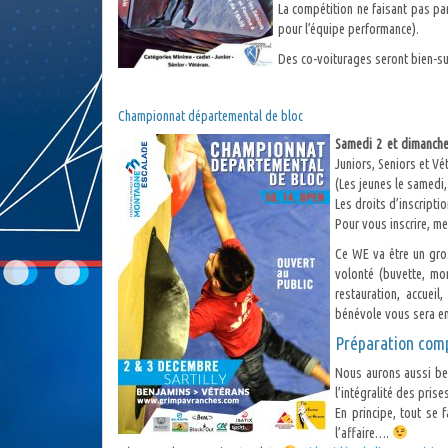
La compétition ne faisant pas part
pour l’équipe performance).
Des co-voiturages seront bien-su
Championnat départemental de bloc
Samedi 2 et dimanche
Juniors, Seniors et Vé
(Les jeunes le samedi,
Les droits d’inscripti
Pour vous inscrire, m
Ce WE va être un gro
volonté (buvette, mo
restauration, accuei
bénévole vous sera en
Préparation comp
Nous aurons aussi b
l’intégralité des prise
En principe, tout se 
l’affaire….