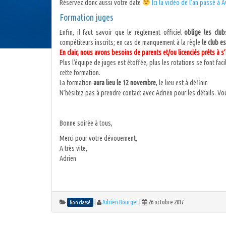
Réservez donc aussi votre date
Ici la vidéo de l’an passé à 
Formation juges
Enfin, il faut savoir que le règlement officiel
oblige les clu
compétiteurs inscrits; en cas de manquement à la règle
le club 
En clair, nous avons besoins de parents et/ou licenciés prêts à s’
Plus l’équipe de juges est étoffée, plus les rotations se font fac
cette formation.
La formation
aura lieu le 12 novembre
, le lieu est à définir.
N’hésitez pas à prendre contact avec Adrien pour les détails. Vo
Bonne soirée à tous,
Merci pour votre dévouement,
A très vite,
Adrien
|
Adrien Bourget
|
26 octobre 2017
Non classé