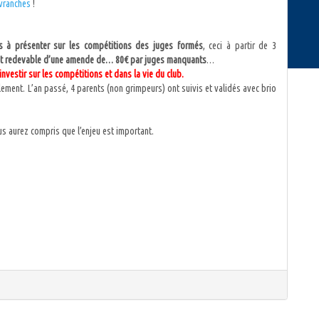
Avranches
!
bs à présenter sur les compétitions des juges formés
, ceci à partir de 3
est redevable d’une amende de… 80€ par juges manquants
…
investir sur les compétitions et dans la vie du club.
ilement. L’an passé, 4 parents (non grimpeurs) ont suivis et validés avec brio
us aurez compris que l’enjeu est important.