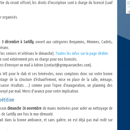
ie du circuit officiel, les droits d’inscription sont à charge du licencié (sauf
r organisés.
 3 décembre à Sartilly,
ouvert aux catégories Benjamins, Minimes, Cadets,
térans.
 les seniors et vétérans le dimanche).
Toutes les infos sur la page dédiée.
on sont entièrement pris en charge pour nos licenciés.
erci d’envoyer un mail à Adrien (contact@grimpavranches.com).
s WE pour le club et ses bénévoles, nous comptons donc sur votre bonne
ntage de la structure d’échauffement, mise en place de la salle, ménage,
l, saisie résultats…..) comme pour l’open d’inauguration, un planning des
voyé par mail. Merci d’avance pour votre implication.
étition
esoin
dimanche 26 novembre
de mains motivées pour aider au nettoyage de
s de Sartilly une fois le mur démonté.
fait dans la bonne ambiance, et sans galère, on est déjà pas mal rodé sur