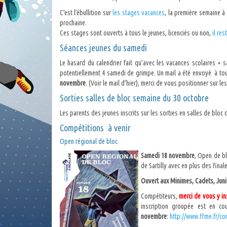
C’est l’ébullition sur
les stages vacances
, la première semaine à 
prochaine.
Ces stages sont ouverts à tous le jeunes, licenciés ou non,
il re
Séances jeunes du samedi
Le hasard du calendrier fait qu’avec les vacances scolaires 
potentiellement 4 samedi de grimpe. Un mail a été envoyé à tou
novembre
. (Voir le mail d’hier), merci de vous positionner sur l
Sorties salles de bloc semaine du 30 octobre
Les parents des jeunes inscrits sur les sorties en salles de bloc 
Compétitions à venir
Open régional de bloc
Samedi 18 novembre
, Open de b
de Sartilly avec en plus des final
Ouvert aux Minimes, Cadets, Juni
Compétiteurs,
merci de vous y in
inscription groupée est en co
novembre
:
http://www.ffme.fr/co