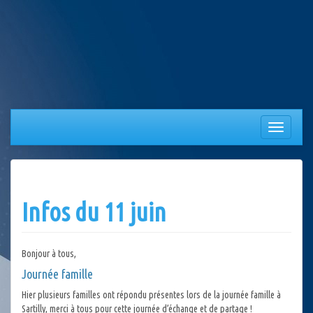
Aller
au
contenu
Afficher/
la
navigation
Infos du 11 juin
Bonjour à tous,
Journée famille
Hier plusieurs familles ont répondu présentes lors de la journée famille à
Sartilly, merci à tous pour cette journée d’échange et de partage !