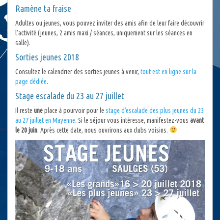
Ramène ta fraise
Adultes ou jeunes, vous pouvez inviter des amis afin de leur faire découvrir
l’activité (jeunes, 2 amis maxi / séances, uniquement sur les séances en
salle).
Sorties jeunes 2018
Consultez le calendrier des sorties jeunes à venir,
tout est en ligne sur la
page dédiée
.
Stage escalade du 23 au 27 juillet
Il reste
une
place à pourvoir pour le
stage d’escalade des plus jeunes du 23
au 27 juillet en Mayenne
. Si le séjour vous intéresse, manifestez-vous
avant
le 20 juin
. Après cette date, nous ouvrirons aux clubs voisins.