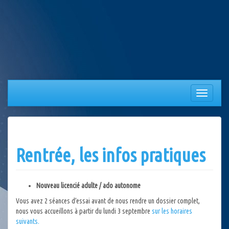
Aller
au
contenu
Afficher/
la
navigation
Rentrée, les infos pratiques
Nouveau licencié adulte
/ ado autonome
Vous avez 2 séances d’essai avant de nous rendre un dossier complet,
nous vous accueillons à partir du lundi 3 septembre
sur les horaires
suivants.