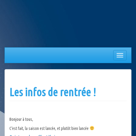
Aller
au
contenu
Afficher/
la
navigation
Les infos de rentrée !
Bonjour à tous,
C’est fait, la saison est lancée, et plutôt bien lancée