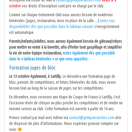
Inscription via retour de mail à
contact@grimpavranches.com
avant le 8
octobre
vos droits d’inscription sont pris en charge par le club.
Comme sur chaque événement club nous aurons besoin de nombreux
bénévoles (juges, restauration, mise en place de la salle….)
notez vos
disponibilités dès que possible dans le tableau suivant
. L’enregistrement
est automatique.
Parents/enfants/adultes, nous aurons également besoin de gâteaux/crêpes
pour mettre en vente à la buvette, afin d’éviter tout gaspillage et simplifier
la vie de notre équipe restauration,
notez également dès que possible
dans le « tableau bénévoles » ce que vous apportez
.
Formation juges de bloc
Le 13 octobre également, à Sartilly
, se déroulera une formation juge de
bloc, parents de compétiteurs, et futurs bénévoles du club, nous avons
besoin tout au long de la saison de juges sur les compétitions.
En décembre, nous recevons une étape de Coupe de France à Sartilly, c’est
l’occasion rêvée de côtoyer au plus proche les compétiteurs et de rendre un
énorme service au club. Cette formation est ouverte à partir de 14 ans.
Prenez-contact par mail avec Adrien via
contact@grimpavranches.com
afin
de disposer de plus d’informations. Nous espérons pouvoir compter sur
vous