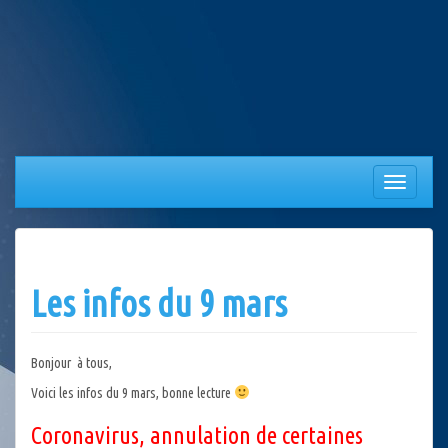
Aller
au
contenu
Afficher/
la
navigation
Les infos du 9 mars
Bonjour à tous,
Voici les infos du 9 mars, bonne lecture
Coronavirus, annulation de certaines