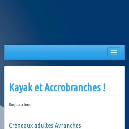
Aller
au
contenu
Afficher/
la
navigation
Kayak et Accrobranches !
Bonjour à tous,
Créneaux adultes Avranches