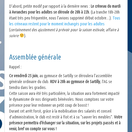
D’abord, petite modif par rapport à la dernière news :
Le créneau du mardi
à Avranches pour les adultes se déroule de 20h à 22h
. (La tranche 18h-20h
étant très peu fréquentée, nous l’avions supprimé début octobre…).
Tous
les créneaux restent pour le moment inchangés pour les adultes
(
certainement des ajustement à prévoir pour la saison estivale, affaire à
suivre
).
Assemblée générale
Rappel :
Ce vendredi 25 juin
, au gymnase de Sartilly se déroulera l’assemblée
générale ordinaire du club.
RDV à 20h au gymnase de Sartilly
, l’AG se
tiendra dans les gradins.
Cette saison aura été très particulière, la situation aura fortement impacté
le dynamisme de nos dirigeants bénévoles. Nous comptons sur votre
présence pour leur redonner un petit coup de boost !
Durant cet arrêt forcé, grâce à la mobilisation des salariés et conseil
d’administration, le club est resté à flot et à su “sauver les meubles”.
Votre
présence permettra d’échanger sur la situation, sur les projets passés et à
venir, bref on compte sur vous !