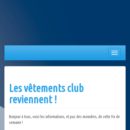
Aller
au
contenu
Afficher/
la
navigation
Les vêtements club
reviennent !
Bonjour à tous, voici les informations, et pas des moindres, de cette fin de
semaine !