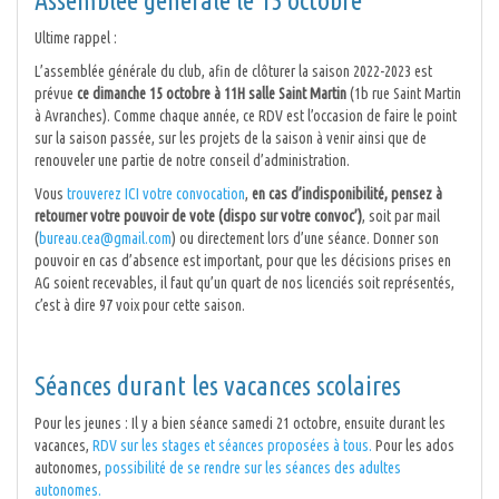
Assemblée générale le 15 octobre
Ultime rappel :
L’assemblée générale du club, afin de clôturer la saison 2022-2023 est
prévue
ce dimanche 15 octobre à 11H salle Saint Martin
(1b rue Saint Martin
à Avranches). Comme chaque année, ce RDV est l’occasion de faire le point
sur la saison passée, sur les projets de la saison à venir ainsi que de
renouveler une partie de notre conseil d’administration.
Vous
trouverez ICI votre convocation
,
en cas d’indisponibilité, pensez à
retourner votre pouvoir de vote (dispo sur votre convoc’)
, soit par mail
(
bureau.cea@gmail.com
) ou directement lors d’une séance. Donner son
pouvoir en cas d’absence est important, pour que les décisions prises en
AG soient recevables, il faut qu’un quart de nos licenciés soit représentés,
c’est à dire 97 voix pour cette saison.
Séances durant les vacances scolaires
Pour les jeunes : Il y a bien séance samedi 21 octobre, ensuite durant les
vacances,
RDV sur les stages et séances proposées à tous.
Pour les ados
autonomes,
possibilité de se rendre sur les séances des adultes
autonomes.