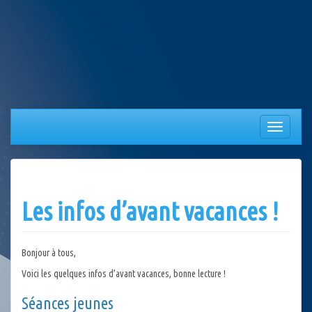
Aller
au
contenu
Afficher/
la
navigation
Les infos d’avant vacances !
Bonjour à tous,
Voici les quelques infos d’avant vacances, bonne lecture !
Séances jeunes