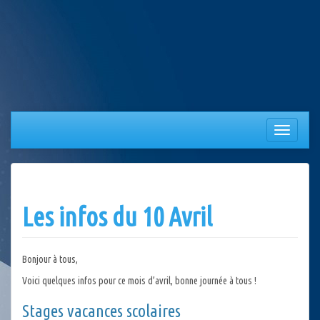
Aller
au
contenu
Afficher/
la
navigation
Les infos du 10 Avril
Bonjour à tous,
Voici quelques infos pour ce mois d’avril, bonne journée à tous !
Stages vacances scolaires