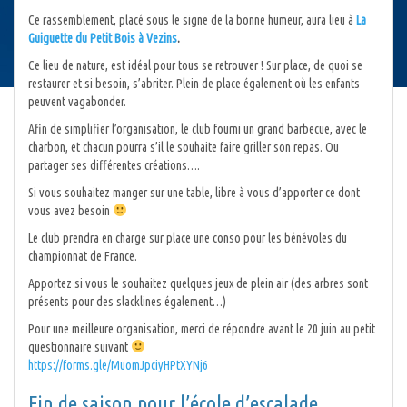
Ce rassemblement, placé sous le signe de la bonne humeur, aura lieu à
La
Guiguette du Petit Bois à Vezins
.
Ce lieu de nature, est idéal pour tous se retrouver ! Sur place, de quoi se
restaurer et si besoin, s’abriter. Plein de place également où les enfants
peuvent vagabonder.
Afin de simplifier l’organisation, le club fourni un grand barbecue, avec le
charbon, et chacun pourra s’il le souhaite faire griller son repas. Ou
partager ses différentes créations….
Si vous souhaitez manger sur une table, libre à vous d’apporter ce dont
vous avez besoin
Le club prendra en charge sur place une conso pour les bénévoles du
championnat de France.
Apportez si vous le souhaitez quelques jeux de plein air (des arbres sont
présents pour des slacklines également…)
Pour une meilleure organisation, merci de répondre avant le 20 juin au petit
questionnaire suivant
https://forms.gle/MuomJpciyHPtXYNj6
Fin de saison pour l’école d’escalade