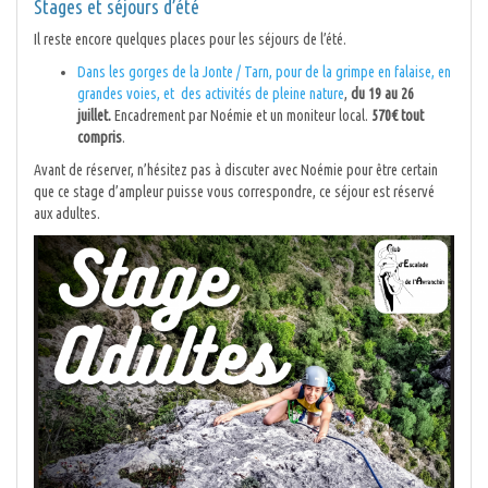
Stages et séjours d’été
Il reste encore quelques places pour les séjours de l’été.
Dans les gorges de la Jonte / Tarn, pour de la grimpe en falaise, en
grandes voies, et des activités de pleine nature
,
du 19 au 26
juillet.
Encadrement par Noémie et un moniteur local.
570€ tout
compris
.
Avant de réserver, n’hésitez pas à discuter avec Noémie pour être certain
que ce stage d’ampleur puisse vous correspondre, ce séjour est réservé
aux adultes.