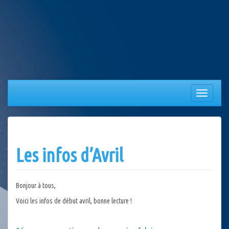
Aller
au
contenu
Afficher/
la
navigation
Les infos d’Avril
Bonjour à tous,
Voici les infos de début avril, bonne lecture !