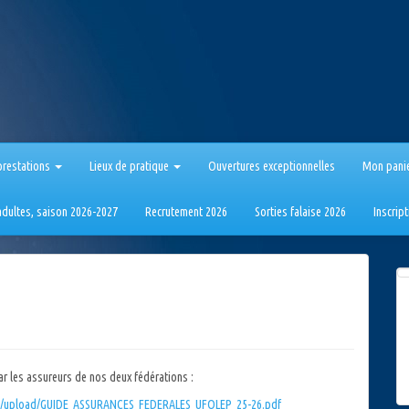
prestations
Lieux de pratique
Ouvertures exceptionnelles
Mon pani
 adultes, saison 2026-2027
Recrutement 2026
Sorties falaise 2026
Inscrip
ar les assureurs de nos deux fédérations :
on/upload/GUIDE_ASSURANCES_FEDERALES_UFOLEP_25-26.pdf