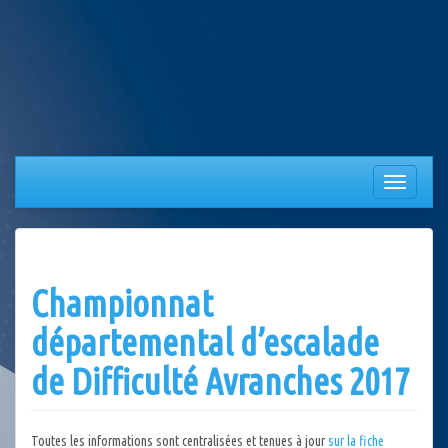
Aller
au
contenu
Afficher/
la
navigation
Championnat
départemental d’escalade
de Difficulté Avranches 2017
Toutes les informations sont centralisées et tenues à jour
sur la fiche