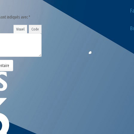
F
sont indiqués avec
*
Bo
Visuel
Code