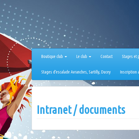
Aller
au
contenu
Boutique club
Le club
Contact
Stages et 
Stages d’escalade Avranches, Sartilly, Ducey
Inscription
Intranet / documents