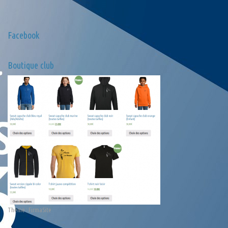
Facebook
Boutique club
Thème :
FirmaSite