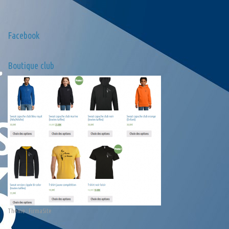
Facebook
Boutique club
Thème :
FirmaSite