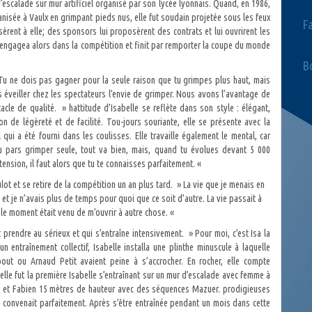
d’escalade sur mur artificiel organisé par son lycée lyonnais. Quand, en 1986,
nisée à Vaulx en grimpant pieds nus, elle fut soudain projetée sous les feux
F
èrent à elle; des sponsors lui proposèrent des contrats et lui ouvrirent les
’engagea alors dans la compétition et finit par remporter la coupe du monde
Bo
 » Tu ne dois pas gagner pour la seule raison que tu grimpes plus haut, mais
s éveiller chez les spectateurs l’envie de grimper. Nous avons l’avantage de
le de qualité. » hattitude d’Isabelle se reflète dans son style : élégant,
 de légèreté et de facilité. Tou-jours souriante, elle se présente avec la
qui a été fourni dans les coulisses. Elle travaille également le mental, car
tu pars grimper seule, tout va bien, mais, quand tu évolues devant 5 000
ension, il faut alors que tu te connaisses parfaitement. «
ot et se retire de la compétition un an plus tard. » La vie que je menais en
 et je n’avais plus de temps pour quoi que ce soit d’autre. La vie passait à
ue le moment était venu de m’ouvrir à autre chose. «
t prendre au sérieux et qui s’entraîne intensivement. » Pour moi, c’est Isa la
’un entraînement collectif, Isabelle installa une plinthe minuscule à laquelle
out ou Arnaud Petit avaient peine à s’accrocher. En rocher, elle compte
lle fut la première Isabelle s’entraînant sur un mur d’escalade avec femme à
etit et Fabien 15 mètres de hauteur avec des séquences Mazuer. prodigieuses
convenait parfaitement. Après s’être entraînée pendant un mois dans cette