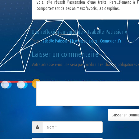
voie, elle réussit l’ascension d’une traite. Parallèlement à 
comportement de ses animaux favoris, les dauphins.
Une réflexion au sujet de «
Isabelle Patissier
»
Ping :
Isabelle Patissier | fr.wikipedia.org - Connexion .Fr
Laisser un commentaire
Votre adresse e-mail ne sera pas publiée.
Les champs obligatoires 