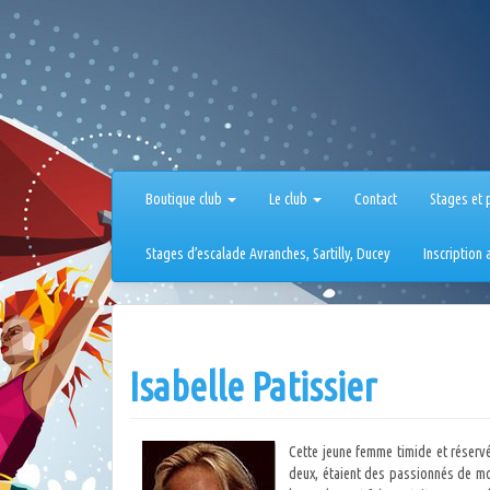
Aller
au
contenu
Boutique club
Le club
Contact
Stages et 
Stages d’escalade Avranches, Sartilly, Ducey
Inscription
Isabelle Patissier
Cette jeune femme timide et réservée
deux, étaient des passionnés de mo