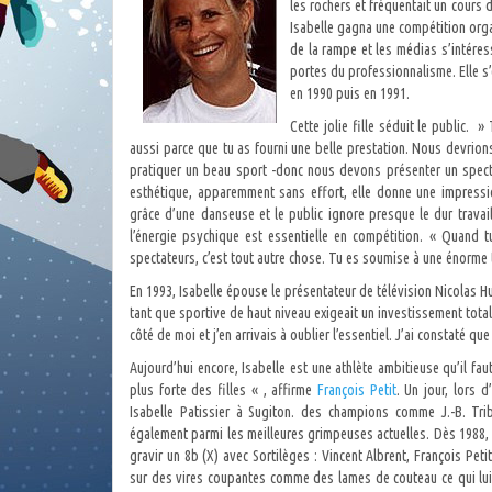
les rochers et fréquentait un cours 
Isabelle gagna une compétition orga
de la rampe et les médias s’intéress
portes du professionnalisme. Elle s
en 1990 puis en 1991.
Cette jolie fille séduit le public.
aussi parce que tu as fourni une belle prestation. Nous devrion
pratiquer un beau sport -donc nous devons présenter un spectac
esthétique, apparemment sans effort, elle donne une impression
grâce d’une danseuse et le public ignore presque le dur travail 
l’énergie psychique est essentielle en compétition. « Quand 
spectateurs, c’est tout autre chose. Tu es soumise à une énorme t
En 1993, Isabelle épouse le présentateur de télévision Nicolas Hul
tant que sportive de haut niveau exigeait un investissement total
côté de moi et j’en arrivais à oublier l’essentiel. J’ai constaté q
Aujourd’hui encore, Isabelle est une athlète ambitieuse qu’il fau
plus forte des filles « , affirme
François Petit
. Un jour, lors d
Isabelle Patissier à Sugiton. des champions comme J.-B. Trib
également parmi les meilleures grimpeuses actuelles. Dès 1988, e
gravir un 8b (X) avec Sortilèges : Vincent Albrent, François P
sur des vires coupantes comme des lames de couteau ce qui lui 