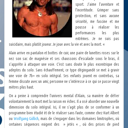
sport. J’aime l’aventure et
l’incertitude. Grimper sans
protection, et sans aucune
sécurité, me fascine et me
pousse à réaliser les
performances les plus
extrêmes. Je ne suis pas
suicidaire, mais plutôt joueur. Je joue avec la vie et avec la mort. «
Alain arrive en pantalon et bottes de cuir, une paire de lunettes roses sur le
nez son sac de magnésie et ses chaussons d’escalade sous le bras, il
s’apprête à attaquer une voie. C’est sans doute le plus excentrique des
adeptes du solo. Sans échauffement, ce type dégingandé se met à gravir
une voie de 7b+ en solo intégral. Ses enfants jouent en contrebas, sa
femme discute avec un ami; personne ne s’intéresse à ce qui se passe vingt
mètres plus haut.
On a peine à comprendre l’univers mental d’Alain, sa manière de défier
volontairement la mort met la raison en échec. Il a osé aborder une nouvelle
dimension du solo intégral. Ici, il ne s’agit plus de se conformer à un
programme bien étudié èt de le réaliser sans faute, comme chez Kurt Albert
ou
Wolfgang Güllich
, mais de s’engager dans les domaines limitrophes, où
certaines séquences exigent des » jetés « , où des prises de pied