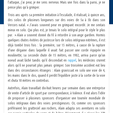
l’attaque, j’ai peur, je me sens nerveux. Mais une fois dans la paroi, je ne
pense plus qu’à grimper.
Trois ans après sa première initiation à l’escalade, il réalisait, à quinze ans,
des solos de plusieurs longueurs sur des voies de 5a à 5b dans son
Vercors natal. « J’avais souvent peur en grimpant encordé. Je me sentais
mieux en solo. Qui plus est, je tenais le solo intégral pour le style le plus
pur. » Alain a souvent donné du fil à retordre à son ange gardien. Hormis
quelques chutes évitées de justesse lors de solos intégraux extrêmes, il est
déjà tombé trois fois : la première, sur 15 mètres, à cause de la rupture
d’une dégaine dans laquelle il avait fait passer une corde équipée en
moulinette; sa seconde chute de 15 mètres, en 1982, arriva parce qu’un
noeud avait lâché tandis qu’il descendait en
rappel
, les médecins crurent
alors qu’il ne pourrait plus jamais grimper. Son troisième accident eut lieu
dans des circonstances étranges : Alain gravissait en solo une voie de 4,
les mains dans le dos, quand il perdit l’équilibre juste à la sortie de la voie
et chuta 10 mètres en contrebas.
Autrefois, Alain travaillait dix-huit heures par semaine dans une entreprise
de vente d’article de sport par correspondance, à Valence. Il eut alors l’idée
de proposer à plusieurs sponsors d’organiser une tournée mondiale de
solos intégraux dans des voies prestigieuses. Or, comme ces sponsors
préféraient les gratteciel aux rochers, Alain adapta ses aventures en solo