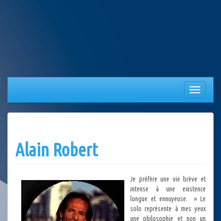
Aller
au
contenu
Afficher/
la
navigation
Alain Robert
Je préfère une vie brève et
intense à une existence
longue et ennuyeuse. » Le
solo représente à mes yeux
une philosophie et non un