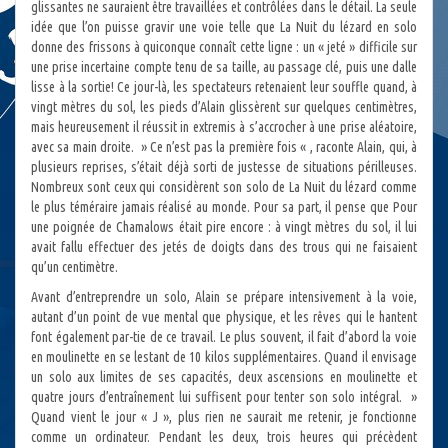
glissantes ne sauraient être travaillées et contrôlées dans le détail. La seule
idée que l’on puisse gravir une voie telle que La Nuit du lézard en solo
donne des frissons à quiconque connaît cette ligne : un « jeté » difficile sur
une prise incertaine compte tenu de sa taille, au passage clé, puis une dalle
lisse à la sortie! Ce jour-là, les spectateurs retenaient leur souffle quand, à
vingt mètres du sol, les pieds d’Alain glissèrent sur quelques centimètres,
mais heureusement il réussit in extremis à s’accrocher à une prise aléatoire,
avec sa main droite. » Ce n’est pas la première fois « , raconte Alain, qui, à
plusieurs reprises, s’était déjà sorti de justesse de situations périlleuses.
Nombreux sont ceux qui considèrent son solo de La Nuit du lézard comme
le plus téméraire jamais réalisé au monde. Pour sa part, il pense que Pour
une poignée de Chamalows était pire encore : à vingt mètres du sol, il lui
avait fallu effectuer des jetés de doigts dans des trous qui ne faisaient
qu’un centimètre.
Avant d’entreprendre un solo, Alain se prépare intensivement à la voie,
autant d’un point de vue mental que physique, et les rêves qui le hantent
font également par-tie de ce travail. Le plus souvent, il fait d’abord la voie
en moulinette en se lestant de 10 kilos supplémentaires. Quand il envisage
un solo aux limites de ses capacités, deux ascensions en moulinette et
quatre jours d’entraînement lui suffisent pour tenter son solo intégral. »
Quand vient le jour « J », plus rien ne saurait me retenir, je fonctionne
comme un ordinateur. Pendant les deux, trois heures qui précèdent