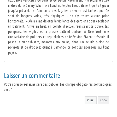
aux parois verticales de verre et de béton. Récemment, il a réussi les 270
mètres du » Canary Wharf » à Londres, le plus haut bâtiment qu’il ait gravi
jusqu’à présent. » L’ambiance des façades de verre est fantastique. Ce
sont de longues voies, très physiques – on n’y trouve aucune prise
horizontale. » Alain aime déjouer la vigilance des gardiens pour escalader
un bâtiment. Arrivé en haut, un comité d’accueil réunissant la police, les
pompiers, les vigiles et la presse l’attend parfois. A New York, une
cinquantaine de policiers et sept chaînes de télévision étaient présents. Il
passa la nuit suivante, menottes aux mains, dans une cellule pleine de
poivrots et de drogués; quant à l’amende, ce sont les sponsors qui l’ont
payée.
Laisser un commentaire
Votre adresse e-mail ne sera pas publiée.
Les champs obligatoires sont indiqués
avec
*
Visuel
Code